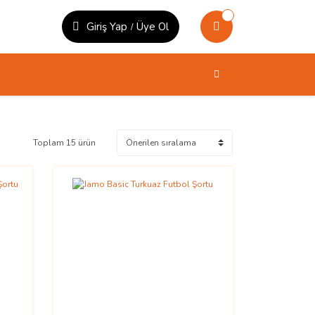
Giriş Yap
Üye Ol
/
Toplam 15 ürün