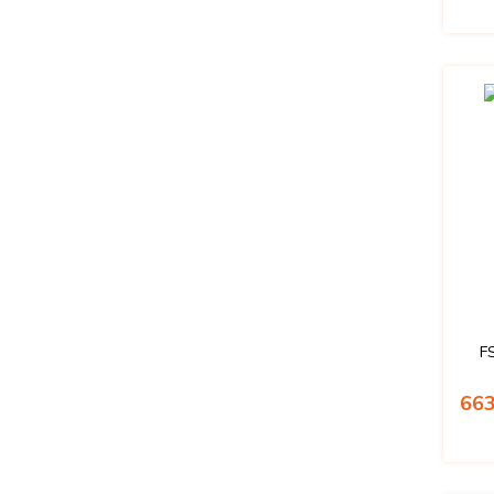
F
663