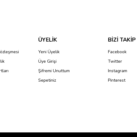
ve diğer konularda yetersiz gördüğünüz noktaları öneri formunu kullanarak taraf
Bu ürüne ilk yorumu siz yapın!
r.
Yorum Yaz
ÜYELİK
BİZİ TAKİP
Sözleşmesi
Yeni Üyelik
Facebook
lik
Üye Girişi
Twitter
tları
Şifremi Unuttum
Instagram
Sepetiniz
Pinterest
Gönder