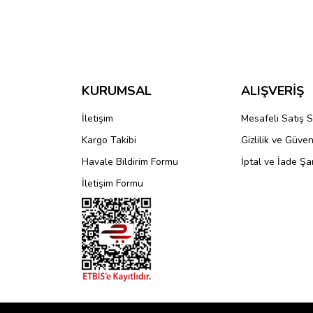
Bu ürünün fiyat bilgisi, resim, ürün açıklamalarında 
Görüş ve önerileriniz için teşekkür ederiz.
Ürün resmi kalitesiz, bozuk veya görüntülenemiyo
Ürün açıklamasında eksik bilgiler bulunuyor.
KURUMSAL
ALIŞVERİŞ
Ürün bilgilerinde hatalar bulunuyor.
İletişim
Mesafeli Satış 
Ürün fiyatı diğer sitelerden daha pahalı.
Kargo Takibi
Gizlilik ve Güven
Bu ürüne benzer farklı alternatifler olmalı.
Havale Bildirim Formu
İptal ve İade Şar
İletişim Formu