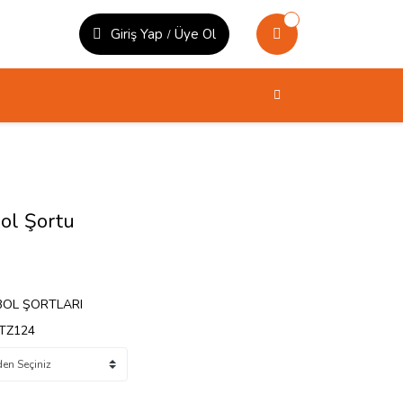
Giriş Yap
Üye Ol
/
ol Şortu
BOL ŞORTLARI
TZ124