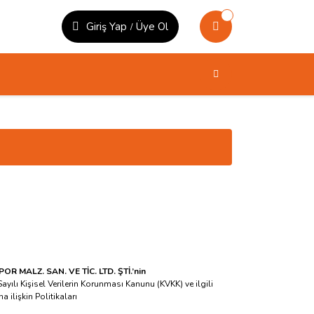
Giriş Yap
Üye Ol
/
 MALZ. SAN. VE TİC. LTD. ŞTİ.’nin
ayılı Kişisel Verilerin Korunması Kanunu (KVKK) ve ilgili
ilişkin Politikaları