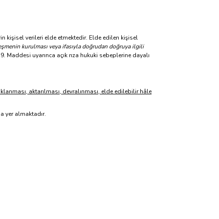
rin
kişisel verileri elde etmektedir. Elde edilen kişisel
eşmenin kurulması veya ifasıyla doğrudan doğruya ilgili
n 9. Maddesi uyarınca açık rıza hukuki sebeplerine dayalı
anması, aktarılması, devralınması, elde edilebilir hâle
da yer almaktadır.