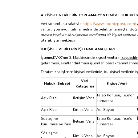
A.
KİŞİSEL VERİLERİN TOPLAMA YÖNTEMİ VE HUKUKİ S
Veri sorumlusu sıfatıyla
https://www.spordeposu.com/
w
veriler, işbu aydınlatma metninde belirtilen amaçlar doğr
olması kaydıyla sözleşmenin taraflarına ait kişisel verileri
olarak işlenmektedir.
B.
KİŞİSEL VERİLERİN İŞLENME AMAÇLARI
İşleme
,
KVKK’nın 3. Maddesinde kişisel verilerin
kaydedilme
getirilmesi, sınıflandırılması
işlemleri olarak tanımlanmış
Tarafımızca işlenen kişisel verileriniz, bu kişisel verile
Veri
Hukuki Sebebi
Kişisel Veri
Kategorisi
Talep Konusu, Telefon
Açık Rıza
İletişim Verisi
numarası
Açık Rıza
Kimlik Verisi
Ad-Soyad
Sözleşme
Talep Konusu, Telefon
İletişim Verisi
kurulması ve ifası
numarası
Sözleşme
Kimlik Verisi
Ad-Soyad