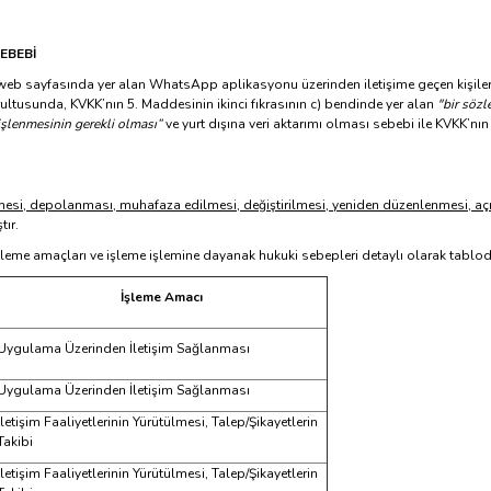
EBEBİ
eb sayfasında yer alan WhatsApp aplikasyonu üzerinden iletişime geçen
kişile
ultusunda, KVKK’nın 5. Maddesinin ikinci fıkrasının c) bendinde yer alan
"bir sözl
n işlenmesinin gerekli olması”
ve yurt dışına veri aktarımı olması sebebi ile KVKK’nı
si, depolanması, muhafaza edilmesi, değiştirilmesi, yeniden düzenlenmesi, açıkl
tır.
rin işleme amaçları ve işleme işlemine dayanak hukuki sebepleri detaylı olarak tablo
İşleme Amacı
Uygulama Üzerinden İletişim Sağlanması
Uygulama Üzerinden İletişim Sağlanması
İletişim Faaliyetlerinin Yürütülmesi, Talep/Şikayetlerin
Takibi
İletişim Faaliyetlerinin Yürütülmesi, Talep/Şikayetlerin