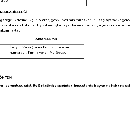
Takibi
TARILABİLECEĞİ
 gereği”
ilkelerine uygun olarak, gerekli veri minimizasyonunu sağlayarak ve gerekli
9. maddelerinde belirtilen kişisel veri işleme şartlarıve amaçları çerçevesinde işl
ni aktarmaktadır.
Aktarılan Veri
İletişim Verisi (Talep Konusu, Telefon
numarası), Kimlik Verisi (Ad-Soyad)
YÖNTEMİ
i sorumlusu sıfatı ile Şirketimize aşağıdaki hususlarda başvurma hakkına sah