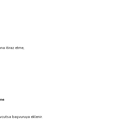
na itiraz etme,
ine
evcutsa başvuruya eklenir.