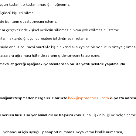
uygun kullanılıp kullanılmadığını öğrenme,
 üçüncü kişileri bilme,
inde bunların düzeltilmesini isteme,
r çerçevesinde kişisel verilerin silinmesini veya yok edilmesini isteme,
rilerin aktarıldığı üçüncü kişilere bildirilmesini isteme,
ıyla analiz edilmesi suretiyle kişinin kendisi aleyhine bir sonucun ortaya çıkması
yle zarara uğraması hâlinde zararın giderilmesini talep etme.
 mevzuat gereği aşağıdaki yöntemlerden biri ile yazılı şekilde yapılmalıdır.
imliğinizi tespit eden belgelerle birlikte
kvkk@spordeposu.com
e-posta adres
r verilen hususlar yer almalıdır ve başvuru
konusuna ilişkin bilgi ve belgeler m
ası, yabancılar için uyruğu, pasaport numarası veya varsa kimlik numarası,