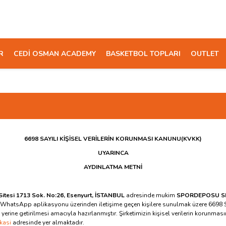
R
CEDİ OSMAN ACADEMY
BASKETBOL TOPLARI
OUTLET
6698 SAYILI KİŞİSEL VERİLERİN KORUNMASI KANUNU(KVKK)
UYARINCA
AYDINLATMA METNİ
itesi 1713 Sok. No:26
, Esenyurt, İSTANBUL
adresinde mukim
SPORDEPOSU SPOR
 WhatsApp aplikasyonu üzerinden iletişime geçen
kişilere sunulmak üzere 6698 S
 getirilmesi amacıyla hazırlanmıştır. Şirketimizin kişisel verilerin korunmasına 
kasi
adresinde yer almaktadır.