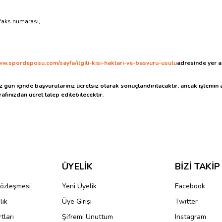
 faks numarası,
ww.spordeposu.com/sayfa/ilgili-kisi-haklari-ve-basvuru-usulu
adresinde yer 
z gün içinde başvurularınız ücretsiz olarak sonuçlandırılacaktır, ancak işlemin a
afınızdan ücret talep edilebilecektir.
ÜYELİK
BİZİ TAKİP
Sözleşmesi
Yeni Üyelik
Facebook
lik
Üye Girişi
Twitter
tları
Şifremi Unuttum
Instagram