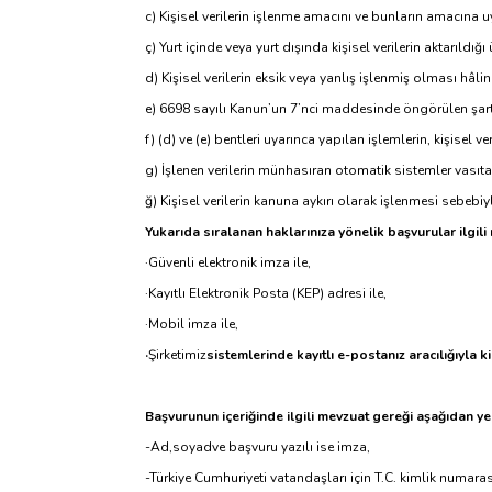
c) Kişisel verilerin işlenme amacını ve bunların amacına 
ç) Yurt içinde veya yurt dışında kişisel verilerin aktarıldığı
d) Kişisel verilerin eksik veya yanlış işlenmiş olması hâl
e) 6698 sayılı Kanun’un 7’nci maddesinde öngörülen şartla
f) (d) ve (e) bentleri uyarınca yapılan işlemlerin, kişisel ve
g) İşlenen verilerin münhasıran otomatik sistemler vasıtas
ğ) Kişisel verilerin kanuna aykırı olarak işlenmesi sebebi
Yukarıda sıralanan haklarınıza yönelik başvurular ilgili
·Güvenli elektronik imza ile,
·Kayıtlı Elektronik Posta (KEP) adresi ile,
·Mobil imza ile,
·
Şirketimiz
sistemlerinde kayıtlı e-postanız aracılığıyla k
Başvurunun içeriğinde ilgili mevzuat gereği aşağıdan ye
-Ad,soyadve başvuru yazılı ise imza,
-Türkiye Cumhuriyeti vatandaşları için T.C. kimlik numar