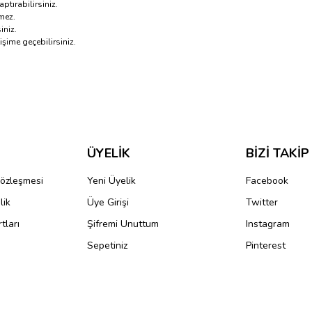
aptırabilirsiniz.
mez.
iniz.
şime geçebilirsiniz.
ve diğer konularda yetersiz gördüğünüz noktaları öneri formunu kullanarak taraf
Bu ürüne ilk yorumu siz yapın!
r.
Yorum Yaz
ÜYELİK
BİZİ TAKİP
Sözleşmesi
Yeni Üyelik
Facebook
lik
Üye Girişi
Twitter
tları
Şifremi Unuttum
Instagram
Sepetiniz
Pinterest
Gönder