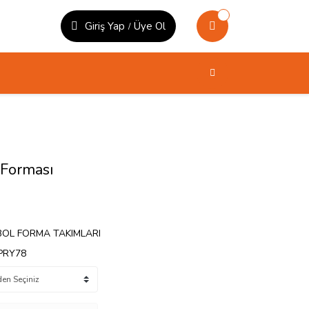
Giriş Yap
Üye Ol
/
Forması
OL FORMA TAKIMLARI
PRY78