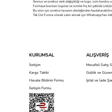
Sınırsız ve ücretsiz renk değişikliği ve logo, isim baskısı y
Formaya basılan logolar ve isimler hiç bir şekilde sökül
Bu ürün için ücretsiz tasarım desteğinden faydalanabilirs
Tek Üst Forma olarak satın almak için Whatsapp'tan ileti
Bu ürünün fiyat bilgisi, resim, ürün açıklamalarında 
Görüş ve önerileriniz için teşekkür ederiz.
Ürün resmi kalitesiz, bozuk veya görüntülenemiyo
Ürün açıklamasında eksik bilgiler bulunuyor.
KURUMSAL
ALIŞVERİŞ
Ürün bilgilerinde hatalar bulunuyor.
İletişim
Mesafeli Satış 
Ürün fiyatı diğer sitelerden daha pahalı.
Kargo Takibi
Gizlilik ve Güven
Bu ürüne benzer farklı alternatifler olmalı.
Havale Bildirim Formu
İptal ve İade Şar
İletişim Formu