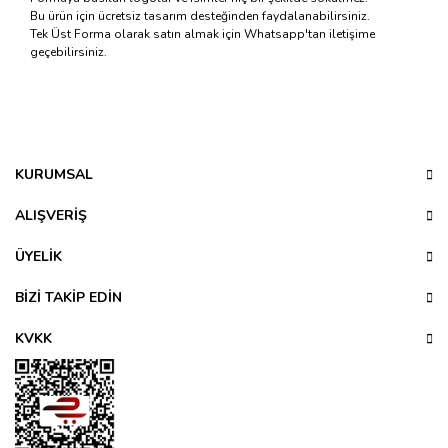
Bu ürün için ücretsiz tasarım desteğinden faydalanabilirsiniz.
Tek Üst Forma olarak satın almak için Whatsapp'tan iletişime
geçebilirsiniz.
Bu ürünün fiyat bilgisi, resim, ürün açıklamalarında ve diğer
konularda yetersiz gördüğünüz noktaları öneri formunu
Bu ürüne ilk yorumu siz yapın!
kullanarak tarafımıza iletebilirsiniz.
Görüş ve önerileriniz için teşekkür ederiz.
KURUMSAL
Yorum Yaz
Ürün resmi kalitesiz, bozuk veya görüntülenemiyor.
ALIŞVERİŞ
Ürün açıklamasında eksik bilgiler bulunuyor.
ÜYELİK
Ürün bilgilerinde hatalar bulunuyor.
Ürün fiyatı diğer sitelerden daha pahalı.
BİZİ TAKİP EDİN
Bu ürüne benzer farklı alternatifler olmalı.
KVKK