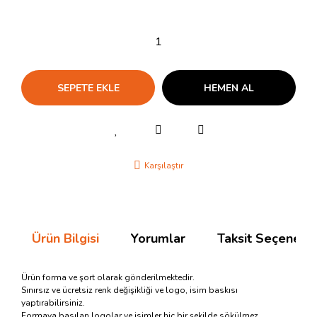
SEPETE EKLE
HEMEN AL
Karşılaştır
Ürün Bilgisi
Yorumlar
Taksit Seçenekle
Ürün forma ve şort olarak gönderilmektedir.
Sınırsız ve ücretsiz renk değişikliği ve logo, isim baskısı
yaptırabilirsiniz.
Formaya basılan logolar ve isimler hiç bir şekilde sökülmez.