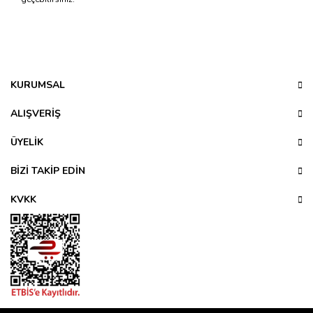
Bu ürünün fiyat bilgisi, resim, ürün açıklamalarında ve diğer
konularda yetersiz gördüğünüz noktaları öneri formunu
Bu ürüne ilk yorumu siz yapın!
kullanarak tarafımıza iletebilirsiniz.
Görüş ve önerileriniz için teşekkür ederiz.
KURUMSAL
Yorum Yaz
Ürün resmi kalitesiz, bozuk veya görüntülenemiyor.
ALIŞVERİŞ
Ürün açıklamasında eksik bilgiler bulunuyor.
ÜYELİK
Ürün bilgilerinde hatalar bulunuyor.
Ürün fiyatı diğer sitelerden daha pahalı.
BİZİ TAKİP EDİN
Bu ürüne benzer farklı alternatifler olmalı.
KVKK
Gönder