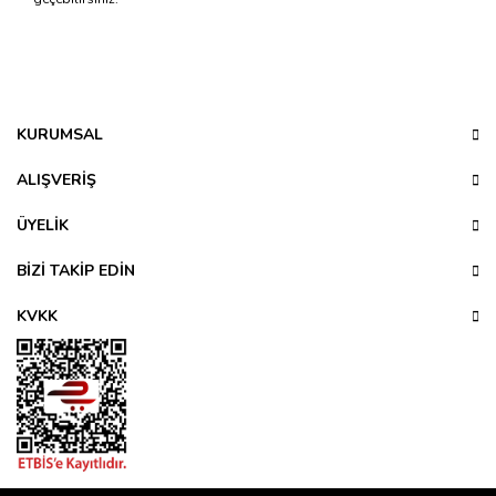
Bu ürünün fiyat bilgisi, resim, ürün açıklamalarında ve diğer
konularda yetersiz gördüğünüz noktaları öneri formunu
Bu ürüne ilk yorumu siz yapın!
kullanarak tarafımıza iletebilirsiniz.
Görüş ve önerileriniz için teşekkür ederiz.
KURUMSAL
Yorum Yaz
Ürün resmi kalitesiz, bozuk veya görüntülenemiyor.
ALIŞVERİŞ
Ürün açıklamasında eksik bilgiler bulunuyor.
ÜYELİK
Ürün bilgilerinde hatalar bulunuyor.
Ürün fiyatı diğer sitelerden daha pahalı.
BİZİ TAKİP EDİN
Bu ürüne benzer farklı alternatifler olmalı.
KVKK
Gönder