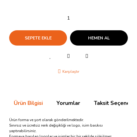
SEPETE EKLE
HEMEN AL
Karşılaştır
Ürün Bilgisi
Yorumlar
Taksit Seçenekle
Ürün forma ve şort olarak gönderilmektedir.
Sınırsız ve ücretsiz renk değişikliği ve logo, isim baskısı
yaptırabilirsiniz.
Formaya basılan logolar ve isimler hiç bir şekilde sökülmez.