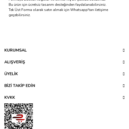
Bu ürün için ücretsiz tasarım desteğinden faydalanabilirsiniz.
Tek Üst Forma olarak satın almak için Whatsapp'tan iletişime
geçebilirsiniz.
Bu ürünün fiyat bilgisi, resim, ürün açıklamalarında ve diğer
konularda yetersiz gördüğünüz noktaları öneri formunu
Bu ürüne ilk yorumu siz yapın!
kullanarak tarafımıza iletebilirsiniz.
Görüş ve önerileriniz için teşekkür ederiz.
KURUMSAL
Yorum Yaz
Ürün resmi kalitesiz, bozuk veya görüntülenemiyor.
ALIŞVERİŞ
Ürün açıklamasında eksik bilgiler bulunuyor.
ÜYELİK
Ürün bilgilerinde hatalar bulunuyor.
Ürün fiyatı diğer sitelerden daha pahalı.
BİZİ TAKİP EDİN
Bu ürüne benzer farklı alternatifler olmalı.
KVKK