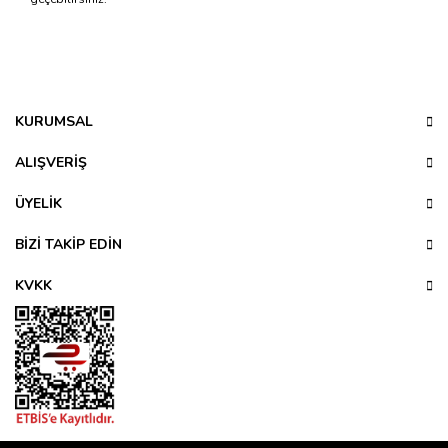
Bu ürünün fiyat bilgisi, resim, ürün açıklamalarında ve diğer
konularda yetersiz gördüğünüz noktaları öneri formunu
Bu ürüne ilk yorumu siz yapın!
kullanarak tarafımıza iletebilirsiniz.
Görüş ve önerileriniz için teşekkür ederiz.
KURUMSAL
Yorum Yaz
Ürün resmi kalitesiz, bozuk veya görüntülenemiyor.
ALIŞVERİŞ
Ürün açıklamasında eksik bilgiler bulunuyor.
ÜYELİK
Ürün bilgilerinde hatalar bulunuyor.
Ürün fiyatı diğer sitelerden daha pahalı.
BİZİ TAKİP EDİN
Bu ürüne benzer farklı alternatifler olmalı.
KVKK
Gönder