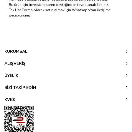
Bu ürün için ücretsiz tasarım desteğinden faydalanabilirsiniz.
Tek Üst Forma olarak satın almak için Whatsapp'tan iletişime
geçebilirsiniz.
Bu ürünün fiyat bilgisi, resim, ürün açıklamalarında ve diğer
konularda yetersiz gördüğünüz noktaları öneri formunu
Bu ürüne ilk yorumu siz yapın!
kullanarak tarafımıza iletebilirsiniz.
Görüş ve önerileriniz için teşekkür ederiz.
KURUMSAL
Yorum Yaz
Ürün resmi kalitesiz, bozuk veya görüntülenemiyor.
ALIŞVERİŞ
Ürün açıklamasında eksik bilgiler bulunuyor.
ÜYELİK
Ürün bilgilerinde hatalar bulunuyor.
Ürün fiyatı diğer sitelerden daha pahalı.
BİZİ TAKİP EDİN
Bu ürüne benzer farklı alternatifler olmalı.
KVKK