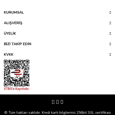
Bu ürüne ilk yorumu siz yapın!
kullanarak tarafımıza iletebilirsiniz.
Görüş ve önerileriniz için teşekkür ederiz.
KURUMSAL
Yorum Yaz
Ürün resmi kalitesiz, bozuk veya görüntülenemiyor.
ALIŞVERİŞ
Ürün açıklamasında eksik bilgiler bulunuyor.
ÜYELİK
Ürün bilgilerinde hatalar bulunuyor.
Ürün fiyatı diğer sitelerden daha pahalı.
BİZİ TAKİP EDİN
Bu ürüne benzer farklı alternatifler olmalı.
KVKK
Gönder
© Tüm hakları saklıdır. Kredi kartı bilgileriniz 256bit SSL sertifikası