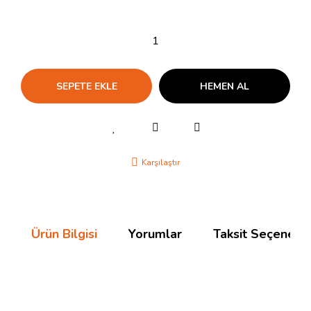
SEPETE EKLE
HEMEN AL
Karşılaştır
Ürün Bilgisi
Yorumlar
Taksit Seçenekle
Bu ürünün fiyat bilgisi, resim, ürün açıklamalarında ve diğer
konularda yetersiz gördüğünüz noktaları öneri formunu