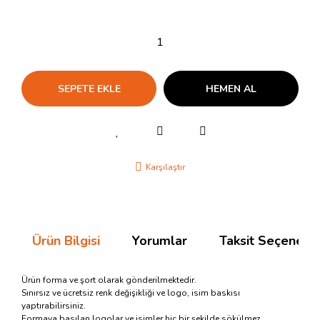
SEPETE EKLE
HEMEN AL
Karşılaştır
Ürün Bilgisi
Yorumlar
Taksit Seçenekle
Ürün forma ve şort olarak gönderilmektedir.
Sınırsız ve ücretsiz renk değişikliği ve logo, isim baskısı
yaptırabilirsiniz.
Formaya basılan logolar ve isimler hiç bir şekilde sökülmez.