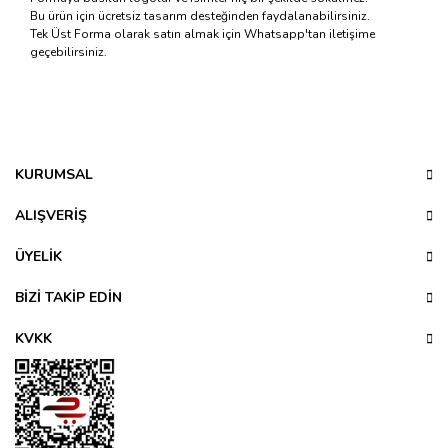
Bu ürün için ücretsiz tasarım desteğinden faydalanabilirsiniz.
Tek Üst Forma olarak satın almak için Whatsapp'tan iletişime
geçebilirsiniz.
Bu ürünün fiyat bilgisi, resim, ürün açıklamalarında ve diğer
konularda yetersiz gördüğünüz noktaları öneri formunu
Bu ürüne ilk yorumu siz yapın!
kullanarak tarafımıza iletebilirsiniz.
Görüş ve önerileriniz için teşekkür ederiz.
KURUMSAL
Yorum Yaz
Ürün resmi kalitesiz, bozuk veya görüntülenemiyor.
ALIŞVERİŞ
Ürün açıklamasında eksik bilgiler bulunuyor.
ÜYELİK
Ürün bilgilerinde hatalar bulunuyor.
Ürün fiyatı diğer sitelerden daha pahalı.
BİZİ TAKİP EDİN
Bu ürüne benzer farklı alternatifler olmalı.
KVKK