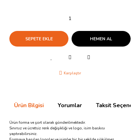
SEPETE EKLE
HEMEN AL
Karşılaştır
Ürün Bilgisi
Yorumlar
Taksit Seçenekle
Ürün forma ve şort olarak gönderilmektedir.
Sınırsız ve ücretsiz renk değişikliği ve logo, isim baskısı
yaptırabilirsiniz.
Formaya basılan logolar ve isimler hiç bir şekilde sökülmez.