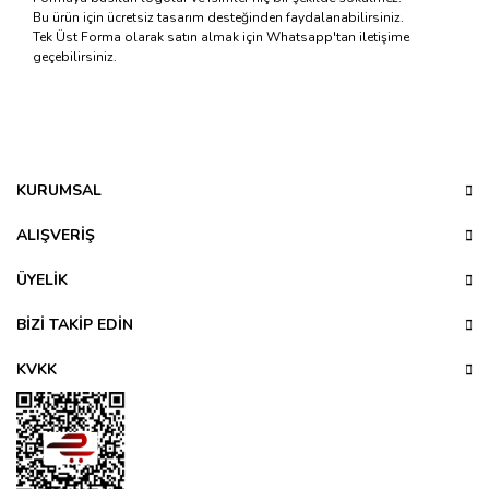
Bu ürün için ücretsiz tasarım desteğinden faydalanabilirsiniz.
Tek Üst Forma olarak satın almak için Whatsapp'tan iletişime
geçebilirsiniz.
Bu ürünün fiyat bilgisi, resim, ürün açıklamalarında ve diğer
konularda yetersiz gördüğünüz noktaları öneri formunu
Bu ürüne ilk yorumu siz yapın!
kullanarak tarafımıza iletebilirsiniz.
Görüş ve önerileriniz için teşekkür ederiz.
KURUMSAL
Yorum Yaz
Ürün resmi kalitesiz, bozuk veya görüntülenemiyor.
ALIŞVERİŞ
Ürün açıklamasında eksik bilgiler bulunuyor.
ÜYELİK
Ürün bilgilerinde hatalar bulunuyor.
Ürün fiyatı diğer sitelerden daha pahalı.
BİZİ TAKİP EDİN
Bu ürüne benzer farklı alternatifler olmalı.
KVKK