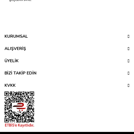
Bu ürünün fiyat bilgisi, resim, ürün açıklamalarında ve diğer
konularda yetersiz gördüğünüz noktaları öneri formunu
Bu ürüne ilk yorumu siz yapın!
kullanarak tarafımıza iletebilirsiniz.
Görüş ve önerileriniz için teşekkür ederiz.
KURUMSAL
Yorum Yaz
Ürün resmi kalitesiz, bozuk veya görüntülenemiyor.
ALIŞVERİŞ
Ürün açıklamasında eksik bilgiler bulunuyor.
ÜYELİK
Ürün bilgilerinde hatalar bulunuyor.
Ürün fiyatı diğer sitelerden daha pahalı.
BİZİ TAKİP EDİN
Bu ürüne benzer farklı alternatifler olmalı.
KVKK
Gönder