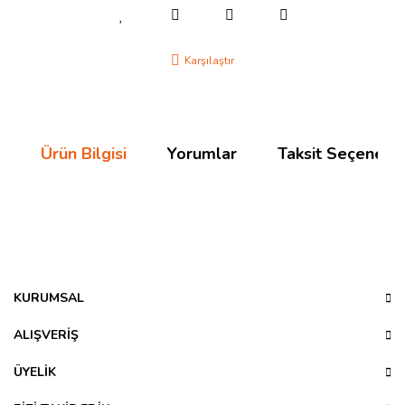
Karşılaştır
Ürün Bilgisi
Yorumlar
Taksit Seçenekle
Bu ürünün fiyat bilgisi, resim, ürün açıklamalarında ve diğer
konularda yetersiz gördüğünüz noktaları öneri formunu
Bu ürüne ilk yorumu siz yapın!
kullanarak tarafımıza iletebilirsiniz.
Görüş ve önerileriniz için teşekkür ederiz.
KURUMSAL
Yorum Yaz
Ürün resmi kalitesiz, bozuk veya görüntülenemiyor.
ALIŞVERİŞ
Ürün açıklamasında eksik bilgiler bulunuyor.
ÜYELİK
Ürün bilgilerinde hatalar bulunuyor.