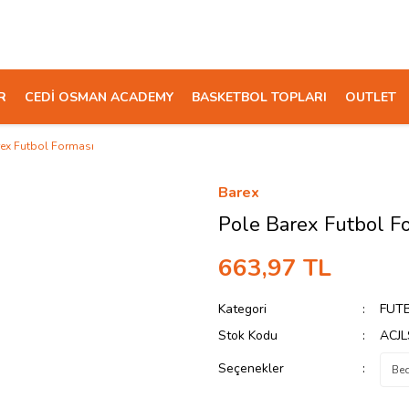
R
CEDİ OSMAN ACADEMY
BASKETBOL TOPLARI
OUTLET
rex Futbol Forması
Barex
Pole Barex Futbol F
663,97 TL
Kategori
FUT
Stok Kodu
ACJ
Seçenekler