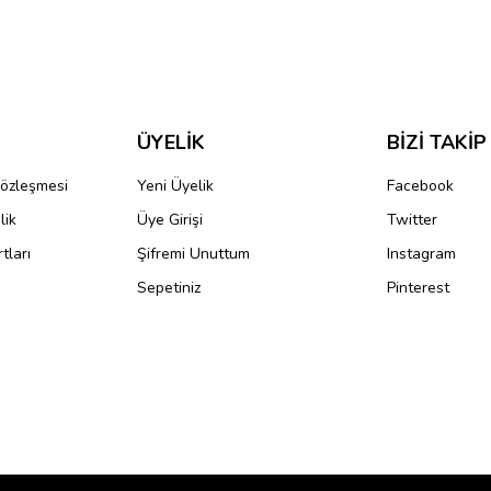
ve diğer konularda yetersiz gördüğünüz noktaları öneri formunu kullanarak taraf
Bu ürüne ilk yorumu siz yapın!
r.
Yorum Yaz
ÜYELİK
BİZİ TAKİP
Sözleşmesi
Yeni Üyelik
Facebook
lik
Üye Girişi
Twitter
tları
Şifremi Unuttum
Instagram
Sepetiniz
Pinterest
Gönder