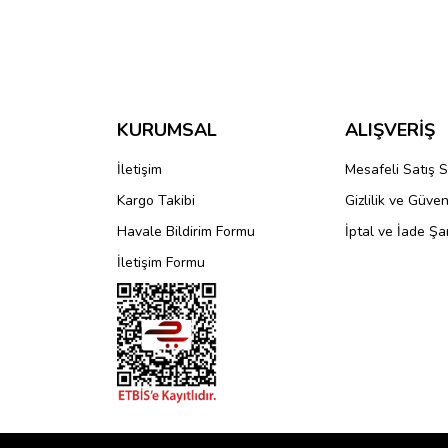
Bu ürünün fiyat bilgisi, resim, ürün açıklamalarında 
Görüş ve önerileriniz için teşekkür ederiz.
Ürün resmi kalitesiz, bozuk veya görüntülenemiyo
Ürün açıklamasında eksik bilgiler bulunuyor.
KURUMSAL
ALIŞVERİŞ
Ürün bilgilerinde hatalar bulunuyor.
İletişim
Mesafeli Satış 
Ürün fiyatı diğer sitelerden daha pahalı.
Kargo Takibi
Gizlilik ve Güven
Bu ürüne benzer farklı alternatifler olmalı.
Havale Bildirim Formu
İptal ve İade Şar
İletişim Formu