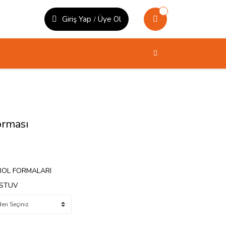
Giriş Yap
Üye Ol
/
orması
BOL FORMALARI
LSTUV