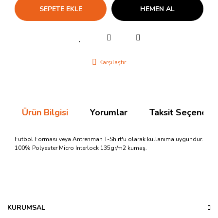
SEPETE EKLE
HEMEN AL
Karşılaştır
Ürün Bilgisi
Yorumlar
Taksit Seçenekle
Futbol Forması veya Antrenman T-Shirt'ü olarak kullanıma uygundur.
100% Polyester Micro Interlock 135gr/m2 kumaş.
Bu ürünün fiyat bilgisi, resim, ürün açıklamalarında ve diğer
konularda yetersiz gördüğünüz noktaları öneri formunu
Bu ürüne ilk yorumu siz yapın!
kullanarak tarafımıza iletebilirsiniz.
Görüş ve önerileriniz için teşekkür ederiz.
KURUMSAL
Yorum Yaz