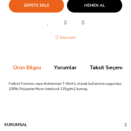
SEPETE EKLE
HEMEN AL
Karşılaştır
Ürün Bilgisi
Yorumlar
Taksit Seçenekle
Futbol Forması veya Antrenman T-Shirt'ü olarak kullanıma uygundur.
100% Polyester Micro Interlock 135gr/m2 kumaş.
Bu ürünün fiyat bilgisi, resim, ürün açıklamalarında ve diğer
konularda yetersiz gördüğünüz noktaları öneri formunu
Bu ürüne ilk yorumu siz yapın!
kullanarak tarafımıza iletebilirsiniz.
Görüş ve önerileriniz için teşekkür ederiz.
KURUMSAL
Yorum Yaz