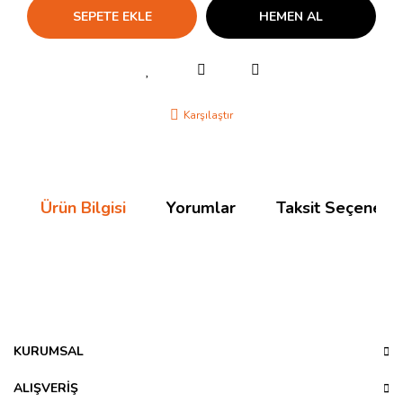
SEPETE EKLE
HEMEN AL
Karşılaştır
Ürün Bilgisi
Yorumlar
Taksit Seçenekle
Bu ürünün fiyat bilgisi, resim, ürün açıklamalarında ve diğer
konularda yetersiz gördüğünüz noktaları öneri formunu
Bu ürüne ilk yorumu siz yapın!
kullanarak tarafımıza iletebilirsiniz.
Görüş ve önerileriniz için teşekkür ederiz.
KURUMSAL
Yorum Yaz
Ürün resmi kalitesiz, bozuk veya görüntülenemiyor.
ALIŞVERİŞ