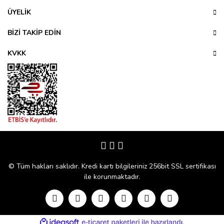
Ürün açıklamasında eksik bilgiler bulunuyor.
ÜYELİK
Ürün bilgilerinde hatalar bulunuyor.
Ürün fiyatı diğer sitelerden daha pahalı.
BİZİ TAKİP EDİN
Bu ürüne benzer farklı alternatifler olmalı.
KVKK
Gönder
© Tüm hakları saklıdır. Kredi kartı bilgileriniz 256bit SSL sertifikası
ile korunmaktadır.
ile
ideasoft
e-