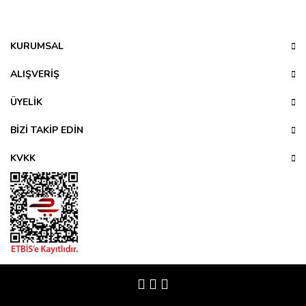
konularda yetersiz gördüğünüz noktaları öneri formunu
Bu ürüne ilk yorumu siz yapın!
kullanarak tarafımıza iletebilirsiniz.
Görüş ve önerileriniz için teşekkür ederiz.
KURUMSAL
Yorum Yaz
Ürün resmi kalitesiz, bozuk veya görüntülenemiyor.
ALIŞVERİŞ
Ürün açıklamasında eksik bilgiler bulunuyor.
ÜYELİK
Ürün bilgilerinde hatalar bulunuyor.
Ürün fiyatı diğer sitelerden daha pahalı.
BİZİ TAKİP EDİN
Bu ürüne benzer farklı alternatifler olmalı.
KVKK
Gönder