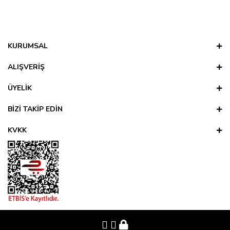
Bu ürünün fiyat bilgisi, resim, ürün açıklamalarında ve diğer
konularda yetersiz gördüğünüz noktaları öneri formunu
Bu ürüne ilk yorumu siz yapın!
kullanarak tarafımıza iletebilirsiniz.
Görüş ve önerileriniz için teşekkür ederiz.
KURUMSAL
Yorum Yaz
Ürün resmi kalitesiz, bozuk veya görüntülenemiyor.
ALIŞVERİŞ
Ürün açıklamasında eksik bilgiler bulunuyor.
ÜYELİK
Ürün bilgilerinde hatalar bulunuyor.
Ürün fiyatı diğer sitelerden daha pahalı.
BİZİ TAKİP EDİN
Bu ürüne benzer farklı alternatifler olmalı.
KVKK
Gönder