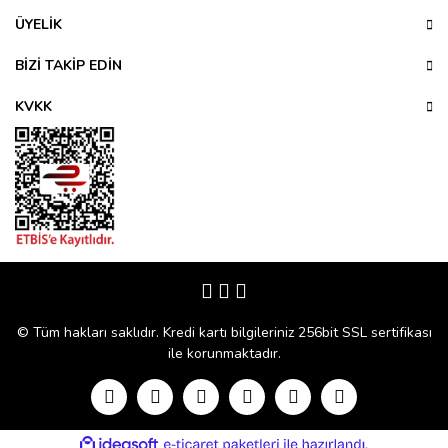
Ürün açıklamasında eksik bilgiler bulunuyor.
ÜYELİK
Ürün bilgilerinde hatalar bulunuyor.
Ürün fiyatı diğer sitelerden daha pahalı.
BİZİ TAKİP EDİN
Bu ürüne benzer farklı alternatifler olmalı.
KVKK
Gönder
© Tüm hakları saklıdır. Kredi kartı bilgileriniz 256bit SSL sertifikası
ile korunmaktadır.
ile
ideasoft
e-