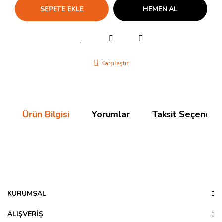
SEPETE EKLE
HEMEN AL
Karşılaştır
Ürün Bilgisi
Yorumlar
Taksit Seçenekle
Bu ürünün fiyat bilgisi, resim, ürün açıklamalarında ve diğer
konularda yetersiz gördüğünüz noktaları öneri formunu
Bu ürüne ilk yorumu siz yapın!
kullanarak tarafımıza iletebilirsiniz.
Görüş ve önerileriniz için teşekkür ederiz.
KURUMSAL
Yorum Yaz
Ürün resmi kalitesiz, bozuk veya görüntülenemiyor.
ALIŞVERİŞ