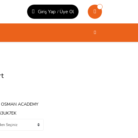
Giriş Yap
Üye Ol
/
rt
İ OSMAN ACADEMY
43UK7EK