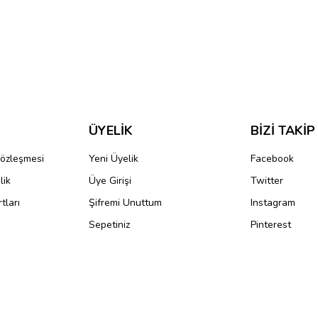
ve diğer konularda yetersiz gördüğünüz noktaları öneri formunu kullanarak taraf
Bu ürüne ilk yorumu siz yapın!
r.
Yorum Yaz
ÜYELİK
BİZİ TAKİP
Sözleşmesi
Yeni Üyelik
Facebook
lik
Üye Girişi
Twitter
tları
Şifremi Unuttum
Instagram
Sepetiniz
Pinterest
Gönder