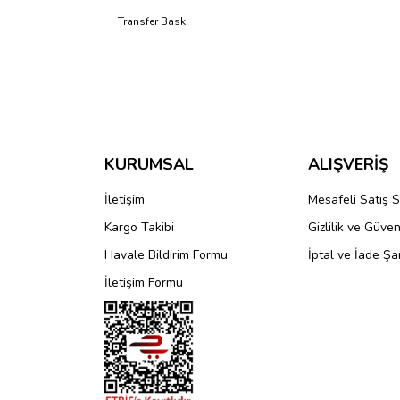
Transfer Baskı
Bu ürünün fiyat bilgisi, resim, ürün açıklamalarında 
Görüş ve önerileriniz için teşekkür ederiz.
Ürün resmi kalitesiz, bozuk veya görüntülenemiyo
Ürün açıklamasında eksik bilgiler bulunuyor.
KURUMSAL
ALIŞVERİŞ
Ürün bilgilerinde hatalar bulunuyor.
İletişim
Mesafeli Satış 
Ürün fiyatı diğer sitelerden daha pahalı.
Kargo Takibi
Gizlilik ve Güven
Bu ürüne benzer farklı alternatifler olmalı.
Havale Bildirim Formu
İptal ve İade Şar
İletişim Formu