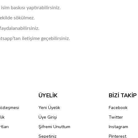
 isim baskısı yaptırabilirsiniz.
şekilde sökülmez.
aydalanabilirsiniz.
sapp’tan iletişime geçebilirsiniz.
ve diğer konularda yetersiz gördüğünüz noktaları öneri formunu kullanarak taraf
Bu ürüne ilk yorumu siz yapın!
ağıda inceleyebilirsiniz..
r.
n formanın en alt kısmına kadar inen yer.
Yorum Yaz
a kadar uzayan yer.
ÜYELİK
BİZİ TAKİP
ynama olabilir.
Sözleşmesi
Yeni Üyelik
Facebook
YÜKSEKLİK
lik
Üye Girişi
Twitter
54
tları
Şifremi Unuttum
Instagram
56
Sepetiniz
Pinterest