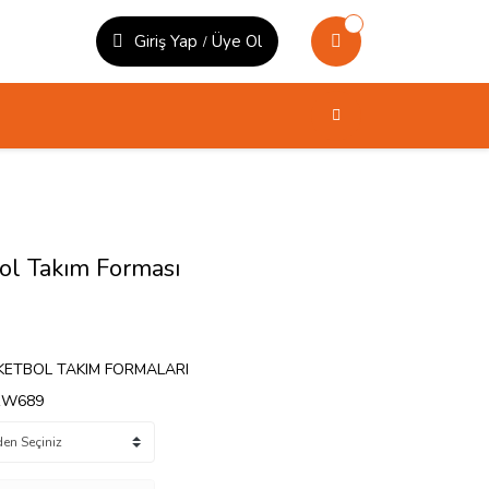
Giriş Yap
Üye Ol
/
l Takım Forması
KETBOL TAKIM FORMALARI
RW689