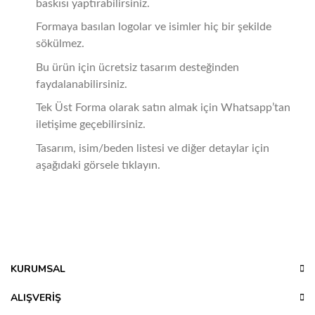
baskısı yaptırabilirsiniz.
Formaya basılan logolar ve isimler hiç bir şekilde
sökülmez.
Bu ürün için ücretsiz tasarım desteğinden
faydalanabilirsiniz.
Tek Üst Forma olarak satın almak için Whatsapp’tan
iletişime geçebilirsiniz.
Tasarım, isim/beden listesi ve diğer detaylar için
aşağıdaki görsele tıklayın.
Bu ürünün fiyat bilgisi, resim, ürün açıklamalarında ve diğer
Bedenimi Nasıl Ölçebilirim?
konularda yetersiz gördüğünüz noktaları öneri formunu
Bu ürüne ilk yorumu siz yapın!
kullanarak tarafımıza iletebilirsiniz.
Bu koleksiyona ait forma beden ölçülerini aşağıda
Görüş ve önerileriniz için teşekkür ederiz.
inceleyebilirsiniz..
KURUMSAL
Yorum Yaz
Yükseklik:
Yaka ile omuzun birleştiği yerden
Ürün resmi kalitesiz, bozuk veya görüntülenemiyor.
ALIŞVERİŞ
formanın en alt kısmına kadar inen yer.
Ürün açıklamasında eksik bilgiler bulunuyor.