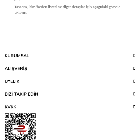
Tasarım, isim/beden listesi ve diğer detaylar için aşağıdaki görsele
tıklayın.
Bu ürünün fiyat bilgisi, resim, ürün açıklamalarında ve diğer
konularda yetersiz gördüğünüz noktaları öneri formunu
Bu ürüne ilk yorumu siz yapın!
kullanarak tarafımıza iletebilirsiniz.
Görüş ve önerileriniz için teşekkür ederiz.
KURUMSAL
Yorum Yaz
Ürün resmi kalitesiz, bozuk veya görüntülenemiyor.
ALIŞVERİŞ
Ürün açıklamasında eksik bilgiler bulunuyor.
ÜYELİK
Ürün bilgilerinde hatalar bulunuyor.
Ürün fiyatı diğer sitelerden daha pahalı.
BİZİ TAKİP EDİN
Bu ürüne benzer farklı alternatifler olmalı.
KVKK